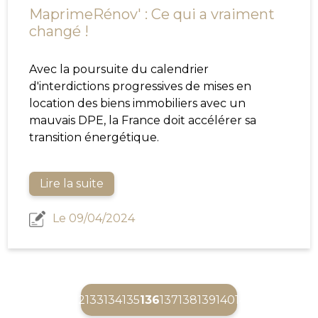
MaprimeRénov' : Ce qui a vraiment
changé !
Avec la poursuite du calendrier
d'interdictions progressives de mises en
location des biens immobiliers avec un
mauvais DPE, la France doit accélérer sa
transition énergétique.
Lire la suite
Le 09/04/2024
(current)
132
133
134
135
136
137
138
139
140
141