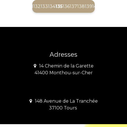
(current)
131
132
133
134
135
136
137
138
139
140
Adresses
14 Chemin de la Garette
41400 Monthou-sur-Cher
148 Avenue de La Tranchée
37100 Tours