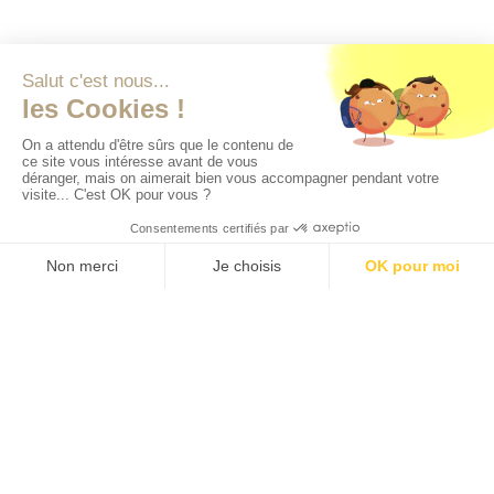
Le droit de la famille
Le droit des régimes matrimoniaux
Le droit des biens
Le droit des successions
Le droit assurantiel
L'analyse financière de vos portefeuilles
(Compte-titre, PEA, différents livrets) et de
vos allocations d'actifs
À ce titre, l'ensemble des solutions proposées
porteront sur tout ou partie de ces domaines.
L'accompagnement d'Auxilium vous permet
d'éviter d'avoir à naviguer entre toutes les
professions devant intervenir exclusivement
dans leur domaine de compétence (Notaire,
assureur, banquier, comptable, …).