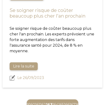
Se soigner risque de coûter
beaucoup plus cher l'an prochain
Se soigner risque de coûter beaucoup plus
cher l'an prochain. Les experts prévoient une
forte augmentation des tarifs dans
l'assurance santé pour 2024, de 8 % en
moyenne.
Lire la suite
Le 26/09/2023
(current)
159
160
161
162
163
164
165
166
167
168