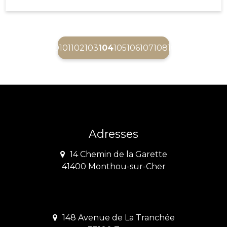
(current)
100
101
102
103
104
105
106
107
108
109
Adresses
14 Chemin de la Garette
41400 Monthou-sur-Cher
148 Avenue de La Tranchée