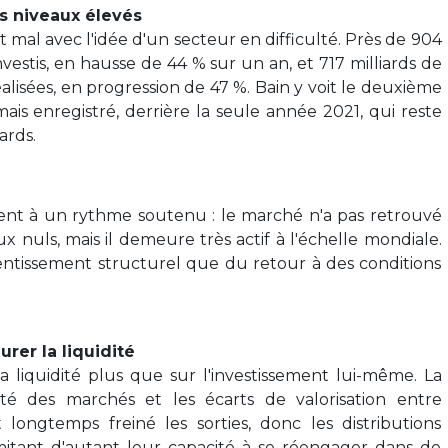
es niveaux élevés
mal avec l'idée d'un secteur en difficulté. Près de 904
investis, en hausse de 44 % sur un an, et 717 milliards de
éalisées, en progression de 47 %. Bain y voit le deuxième
mais enregistré, derrière la seule année 2021, qui reste
ards.
vent à un rythme soutenu : le marché n'a pas retrouvé
x nuls, mais il demeure très actif à l'échelle mondiale.
lentissement structurel que du retour à des conditions
urer la liquidité
la liquidité plus que sur l'investissement lui-même. La
lité des marchés et les écarts de valorisation entre
longtemps freiné les sorties, donc les distributions
limitant d'autant leur capacité à se réengager dans de