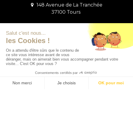
148 Avenue de La Tranchée
37100 Tours
Contact
06 48 27 13 48
morgan.brochard@auxilium-patrimoine.fr
© 2023 Tous droits réservés. Créé par
Actusite.fr
-
Mentions