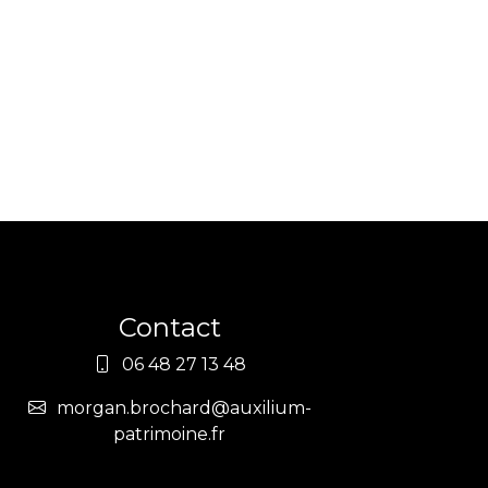
Contact
06 48 27 13 48
morgan.brochard@auxilium-
patrimoine.fr