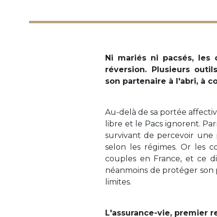
Ni mariés ni pacsés, les
réversion. Plusieurs out
son partenaire à l'abri, à 
Au-delà de sa portée affecti
libre et le Pacs ignorent. Pa
survivant de percevoir une 
selon les régimes. Or les 
couples en France, et ce di
néanmoins de protéger son pa
limites.
L'assurance-vie, premier 