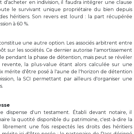
it d'acheter en indivision, il faudra intégrer une clause
épute le survivant unique propriétaire du bien depuis
i des héritiers. Son revers est lourd : la part récupérée
ssion à 60 %.
 constitue une autre option. Les associés arbitrent entre
pôt sur les sociétés. Ce dernier autorise l'amortissement
le pendant la phase de détention, mais peut se révéler
evente, la plus-value étant alors calculée sur une
ix mérite d'être posé à l'aune de l'horizon de détention
ission, la SCI permettant par ailleurs d'organiser une
s.
esse
 dispense d'un testament. Établi devant notaire, il
re la quotité disponible du patrimoine, c'est-à-dire la
librement une fois respectés les droits des héritiers
n mérite ici d'être posée : le partenaire de Pacs désigné