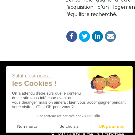
l'acquisition d'un logem
l'équilibre recherché.
Adresses
14 Chemin de la Garette
41400 Monthou-sur-Cher
148 Avenue de La Tranchée