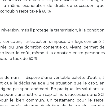
e la même exonération de droits de succession que
 concubin reste taxé à 60 %.
éversion, mais il protège la transmission, à la condition
u concubin, l'anticipation s'impose. Un legs combiné à
brée, ou une donation consentie du vivant, permet de
d'en lisser le coût, même si la donation entre personnes
ussi le taux de 60 %.
 démuni : il dispose d'une véritable palette d'outils, à
nt que le décès ne fige une situation que le droit, en
rigera pas spontanément. En pratique, les solutions se
e pour transmettre un capital hors succession, une SCI
pour le bien commun, un testament pour le reste.
revu après chaque évolution de la vie du couple,