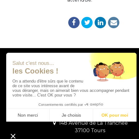
Adresses
14 Chemin de la Garette
41400 Monthou-sur-Cher
148 Avenue de La Tranchée
37100 Tours