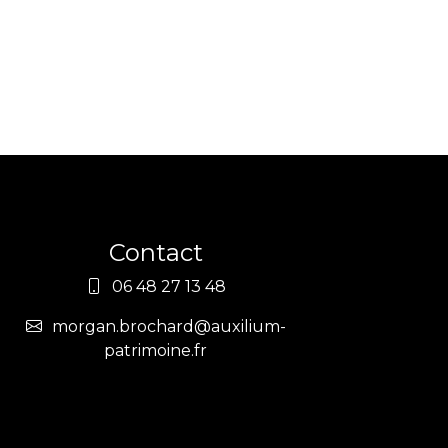
Contact
06 48 27 13 48
morgan.brochard@auxilium-
patrimoine.fr