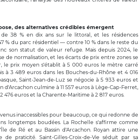
'impose, des alternatives crédibles émergent
 de 38 % en dix ans sur le littoral, et les résidences
7 % du parc résidentiel — contre 10 % dans le reste du
donc son statut de valeur refuge. Mais depuis 2024, le
de normalisation, et les écarts de prix entre zones se
, le prix moyen s'établit à 5 000 euros le mètre carré
ais à 3 489 euros dans les Bouches-du-Rhône et 4 016
basque, Saint-Jean-de-Luz se négocie à 5 933 euros et
ssin d'Arcachon culmine à 11 557 euros à Lège-Cap-Ferret,
2 476 euros et la Charente-Maritime à 2 817 euros.
venus inaccessibles pour beaucoup, ce qui redonne de
tions longtemps boudées. La Rochelle s'affirme comme
l'Île de Ré et au Bassin d'Arcachon. Royan attire une
 de praticité. Saint-Gilles-Croix-de-Vie séduit par sa