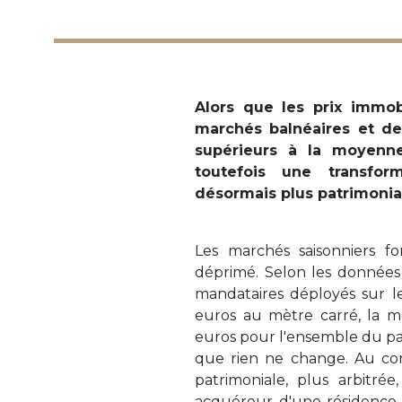
Alors que les prix immob
marchés balnéaires et d
supérieurs à la moyenne
toutefois une transfo
désormais plus patrimoniau
Les marchés saisonniers f
déprimé. Selon les données
mandataires déployés sur le 
euros au mètre carré, la 
euros pour l'ensemble du par
que rien ne change. Au con
patrimoniale, plus arbitré
acquéreur d'une résidence s