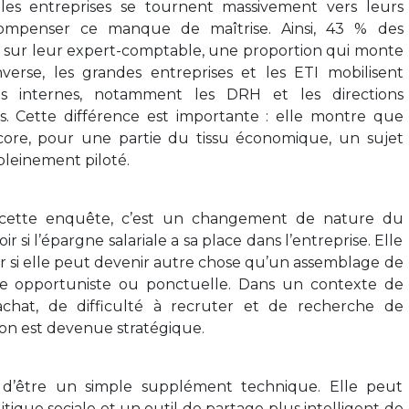
les entreprises se tournent massivement vers leurs
compenser ce manque de maîtrise. Ainsi, 43 % des
 sur leur expert-comptable, une proportion qui monte
verse, les grandes entreprises et les ETI mobilisent
es internes, notamment les DRH et les directions
res. Cette différence est importante : elle montre que
ncore, pour une partie du tissu économique, un sujet
pleinement piloté.
 cette enquête, c’est un changement de nature du
oir si l’épargne salariale a sa place dans l’entreprise. Elle
iner si elle peut devenir autre chose qu’un assemblage de
ière opportuniste ou ponctuelle. Dans un contexte de
achat, de difficulté à recruter et de recherche de
tion est devenue stratégique.
é d’être un simple supplément technique. Elle peut
ique sociale et un outil de partage plus intelligent de