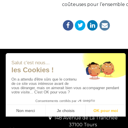
coûteuses pour l’ensemble de
Adresses
14 Chemin de la Garette
41400 Monthou-sur-Cher
148 Avenue de La Tranchée
37100 Tours