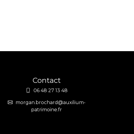
Contact
06 48 27 13 48
morgan.brochard@auxilium-
patrimoine.fr