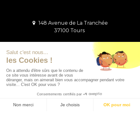
148 Avenue de La Tranchée
37100 Tours
Contact
06 48 27 13 48
morgan.brochard@auxilium-patrimoine.fr