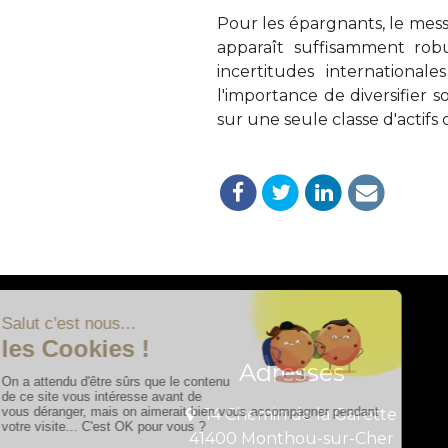
Pour les épargnants, le mess
apparaît suffisamment robu
incertitudes internationa
l'importance de diversifier
sur une seule classe d'actif
Adresses
14 Chemin de la Garette
41400 Monthou-sur-Cher