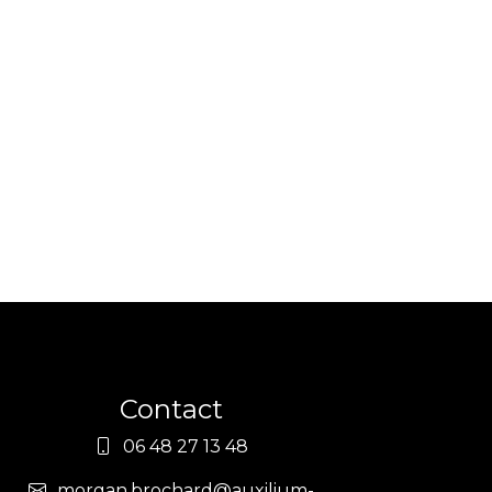
Contact
06 48 27 13 48
morgan.brochard@auxilium-