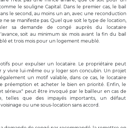
mme le souligne Capital. Dans le premier cas, le bail
ans le second, au moins un an, avec une reconduction
e ne se manifeste pas. Quel que soit le type de location,
rmuler sa demande de congé auprès du locataire
avance, soit au minimum six mois avant la fin du bail
é et trois mois pour un logement meublé.
motifs pour expulser un locataire. Le propriétaire peut
 y vivre lui-même ou y loger son concubin. Un projet
galement un motif valable, dans ce cas, le locataire
de préemption et acheter le bien en priorité. Enfin, le
t sérieux" peut être invoqué par le bailleur en cas de
re, telles que des impayés importants, un défaut
 voisinage ou une sous-location sans accord.
r la demande de congé par recommandé, la remettre en