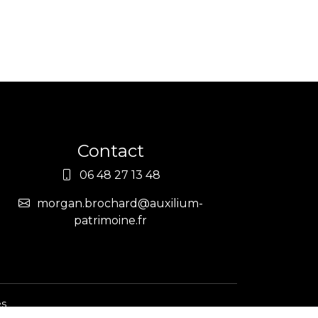
Contact
06 48 27 13 48
morgan.brochard@auxilium-
patrimoine.fr
es