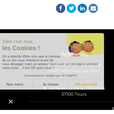
Adresses
14 Chemin de la Garette
41400 Monthou-sur-Cher
148 Avenue de La Tranchée
37100 Tours
©